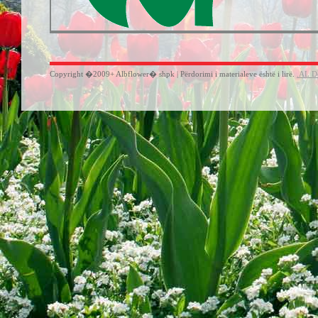
Copyright �2009+ Albflower� shpk | Përdorimi i materialeve është i lirë.
.AL D